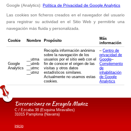
Google (Analytics):
Política de Privacidad de Google Analytics
Las cookies son ficheros creados en el navegador del usuario
para registrar su actividad en el Sitio Web y permitirle una
navegación más fluida y personalizada.
Más
Cookie
Nombre
Propósito
información
Recopila información anónima
–
Centro de
sobre la navegación de los
privacidad de
__utma
usuarios por el sitio web con el
Google
–
Google
__utmb
fin de conocer el origen de las
Complemento
Analytics
__utmc
visitas y otros datos
de
__utmz
estadísticos similares.
inhabilitación
Actualmente no usamos estas
de Google
cookies.
Analytics
Decoraciones en Escayola Muñoz
C / Ezcaba 38 (Esquina Miravalles)
31015 Pamplona (Navarra)
inicio