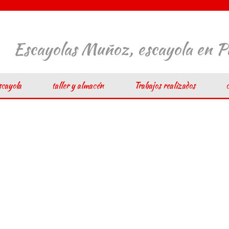
Escayolas Muñoz, escayola en 
scayola
taller y almacén
Trabajos realizados