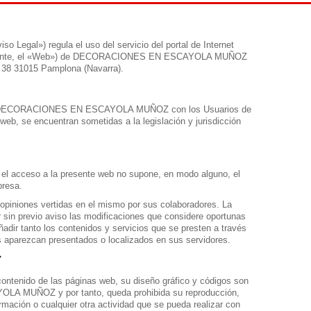
iso Legal») regula el uso del servicio del portal de Internet
delante, el «Web») de DECORACIONES EN ESCAYOLA MUÑOZ
a 38 31015 Pamplona (Navarra).
ntre DECORACIONES EN ESCAYOLA MUÑOZ con los Usuarios de
web, se encuentran sometidas a la legislación y jurisdicción
 el acceso a la presente web no supone, en modo alguno, el
presa.
as opiniones vertidas en el mismo por sus colaboradores. La
 sin previo aviso las modificaciones que considere oportunas
adir tanto los contenidos y servicios que se presten a través
 aparezcan presentados o localizados en sus servidores.
contenido de las páginas web, su diseño gráfico y códigos son
A MUÑOZ y por tanto, queda prohibida su reproducción,
rmación o cualquier otra actividad que se pueda realizar con