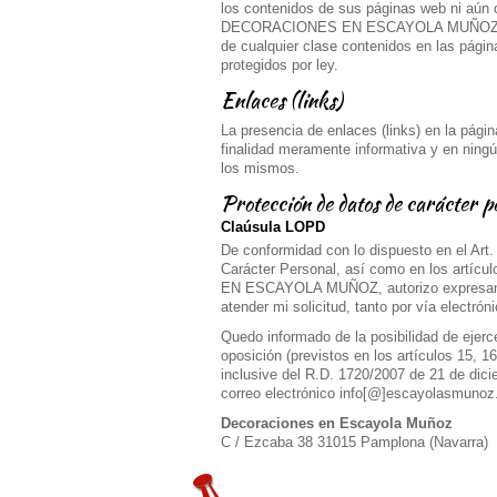
los contenidos de sus páginas web ni aún c
DECORACIONES EN ESCAYOLA MUÑOZ. Todo
de cualquier clase contenidos en las pági
protegidos por ley.
Enlaces (links)
La presencia de enlaces (links) en la
finalidad meramente informativa y en ning
los mismos.
Protección de datos de carácter p
Claúsula LOPD
De conformidad con lo dispuesto en el Art
Carácter Personal, así como en los artí
EN ESCAYOLA MUÑOZ, autorizo expresamen
atender mi solicitud, tanto por vía electró
Quedo informado de la posibilidad de ejerc
oposición (previstos en los artículos 15, 
inclusive del R.D. 1720/2007 de 21 de dici
correo electrónico info[@]escayolasmunoz.
Decoraciones en Escayola Muñoz
C / Ezcaba 38 31015 Pamplona (Navarra)