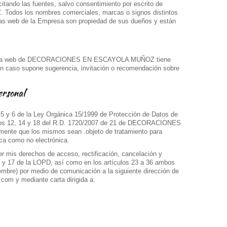
itando las fuentes, salvo consentimiento por escrito de
s los nombres comerciales, marcas o signos distintos
nas web de la Empresa son propiedad de sus dueños y están
 página web de DECORACIONES EN ESCAYOLA MUÑOZ tiene
ún caso supone sugerencia, invitación o recomendación sobre
ersonal
. 5 y 6 de la Ley Orgánica 15/1999 de Protección de Datos de
culos 12, 14 y 18 del R.D. 1720/2007 de 21 de DECORACIONES
te que los mismos sean .objeto de tratamiento para
nica como no electrónica.
er mis derechos de acceso, rectificación, cancelación y
16 y 17 de la LOPD, así como en los artículos 23 a 36 ambos
embre) por medio de comunicación a la siguiente dirección de
com y mediante carta dirigida a: