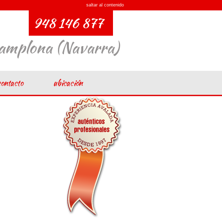
saltar al contenido
948 146 877
Pamplona (Navarra)
contacto
ubicación